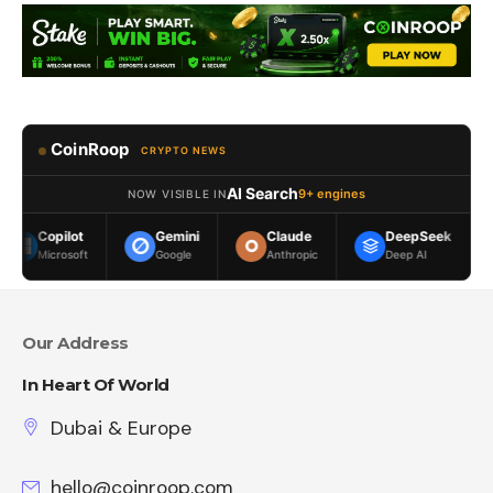
CoinRoop
CRYPTO NEWS
AI Search
9+ engines
NOW VISIBLE IN
t
Gemini
Claude
DeepSeek
Meta AI
ft
Google
Anthropic
Deep AI
Meta
Our Address
In Heart Of World
Dubai & Europe
hello@coinroop.com