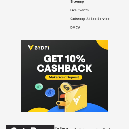
Sitemap
Live Events
Coinroop Ai Seo Service
DMCA
Follow