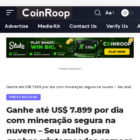
Aa
Font
Resizer
Advertise
Media Kit
Contact Us
Verify Us
- Advertisement -
Ganhe até US$ 7.899 por dia com mineração segura na nuvem – Seu atalho para ganhar criptomoedas começa com a Oak Mining!
PRESS RELEASE
Ganhe até US$ 7.899 por dia
com mineração segura na
nuvem – Seu atalho para