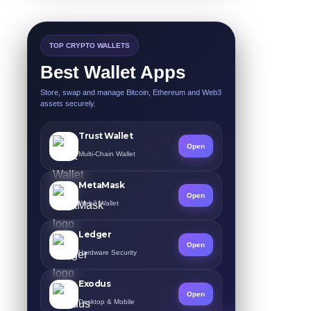
TOP CRYPTO WALLETS
Best Wallet Apps
Store, swap and manage Bitcoin, Ethereum and Web3
assets securely.
Trust Wallet
Open
Multi-Chain Wallet
MetaMask
Open
Web3 Wallet
Ledger
Open
Hardware Security
Exodus
Open
Desktop & Mobile