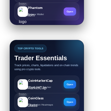
Phantom
Open
Solana Wallet
TOP CRYPTO TOOLS
Trader Essentials
Track prices, charts, liquidations and on-chain trends
using pro crypto tools.
CoinMarketCap
Open
Crypto Price Tracker
CoinGlass
Open
Liquidation Heatmaps