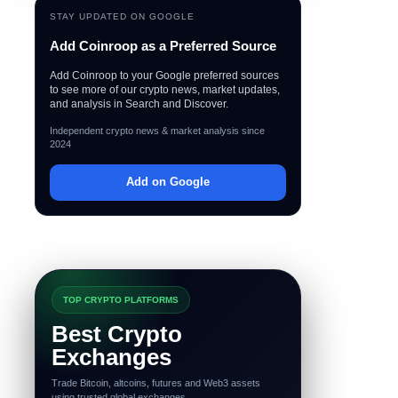
STAY UPDATED ON GOOGLE
Add Coinroop as a Preferred Source
Add Coinroop to your Google preferred sources
to see more of our crypto news, market updates,
and analysis in Search and Discover.
Independent crypto news & market analysis since
2024
Add on Google
TOP CRYPTO PLATFORMS
Best Crypto
Exchanges
Trade Bitcoin, altcoins, futures and Web3 assets
using trusted global exchanges.