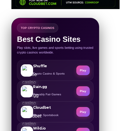
TOP CRYPTO CASINOS
Best Casino Sites
Play slots, live games and sports betting using trusted
crypto casinos worldwide.
Shuffle
Play
Crypto Casino & Sports
Rain.gg
Play
Provably Fair Games
Cloudbet
Play
Bitcoin Sportsbook
Wild.io