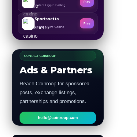
Play
Instant Crypto Betting
Sportsbet.io
Play
Sports & Live Casino
CONTACT COINROOP
Ads & Partners
Reach Coinroop for sponsored
posts, exchange listings,
partnerships and promotions.
hello@coinroop.com