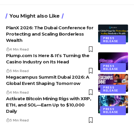
You Might also Like
PlanX 2026: The Dubai Conference for
Protecting and Scaling Borderless
PRESS
Wealth
RELEASE
4 Min Read
Plump.com Is Here & It’s Turning the
Casino Industry on Its Head
PRESS
RELEASE
5 Min Read
Megacampus Summit Dubai 2026: A
Global Event Shaping Tomorrow
PRESS
RELEASE
4 Min Read
Activate Bitcoin Mining Rigs with XRP,
ETH, and SOL—Earn Up to $10,000
PRESS
Daily
RELEASE
5 Min Read