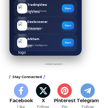
TradingView
Open
Advanced Charts
DexScreener
Open
DEX Analytics
Arkham
Open
Wallet Intelligence
- Advertisement -
Stay Connected
Facebook
X
Pinterest
Telegram
Like
Follow
Pin
Follow