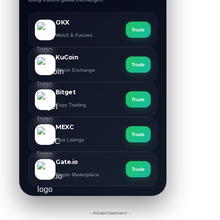
OKX
Trade
Web3 & Futures
KuCoin
Trade
Altcoin Exchange
Bitget
Trade
Copy Trading
MEXC
Trade
Fast Listings
Gate.io
Trade
Crypto Marketplace
- Advertisement -